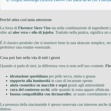
Perché attira così tanta attenzione
La forza di
Florence Siero Viso
sta nella combinazione di ingredienti c
oltre ad
aloe vera
e
olio di jojoba
. Tradotto nella pratica, significa un
È il classico prodotto che si inserisce bene in una skincare semplice, sen
preferisce una routine essenziale.
Cosa può fare nella vita di tutti i giorni
Quando si parla di sieri, la differenza vera si nota nell’uso costante.
Flo
idratazione quotidiana
per pelle secca, mista o grassa
supporto alla luminosità
in caso di incarnato spento
aiuto cosmetico su macchie e segni
grazie agli antiossidanti
cura del contorno occhi
, utile quando la zona appare affaticata
buona compatibilità con dermaroller
, se usato correttamente e
La presenza della niacinamide è spesso osservata con interesse anche da c
disteso.