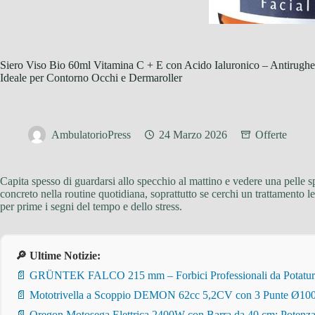
Siero Viso Bio 60ml Vitamina C + E con Acido Ialuronico – Antirughe,
Ideale per Contorno Occhi e Dermaroller
AmbulatorioPress
24 Marzo 2026
Offerte
Capita spesso di guardarsi allo specchio al mattino e vedere una pelle 
concreto nella routine quotidiana, soprattutto se cerchi un trattamento l
per prime i segni del tempo e dello stress.
🔎 Ultime Notizie:
📄 GRÜNTEK FALCO 215 mm – Forbici Professionali da Potatura pe
📄 Mototrivella a Scoppio DEMON 62cc 5,2CV con 3 Punte Ø100/
📄 Oregon Motosega Elettrica 2400W con Barra da 40 cm: Potenza 