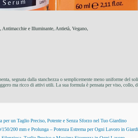
 Antimacchie e Illuminante, Antietà, Vegano,
spenta, segnata dalla stanchezza o semplicemente meno uniforme del solit
eggero ma ricco di attivi utili. La sua formula è pensata per viso, collo
r un Taglio Preciso, Potente e Senza Sforzo nel Tuo Giardino
150/200 mm e Prolunga – Potenza Estrema per Ogni Lavoro in Giard
Silenziosa, Taglio Preciso e Massima Sicurezza in Ogni Lavoro