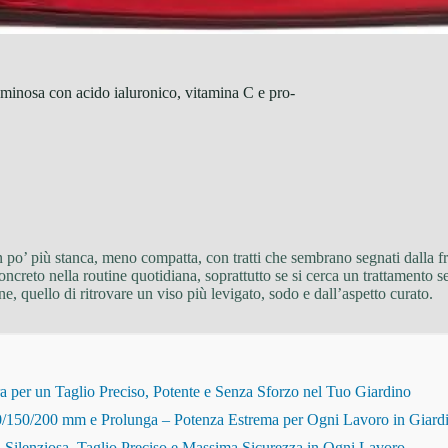
uminosa con acido ialuronico, vitamina C e pro-
 po’ più stanca, meno compatta, con tratti che sembrano segnati dalla fret
oncreto nella routine quotidiana, soprattutto se si cerca un trattamento
 quello di ritrovare un viso più levigato, sodo e dall’aspetto curato.
r un Taglio Preciso, Potente e Senza Sforzo nel Tuo Giardino
150/200 mm e Prolunga – Potenza Estrema per Ogni Lavoro in Giard
Silenziosa, Taglio Preciso e Massima Sicurezza in Ogni Lavoro