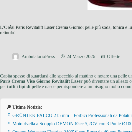
L’Oréal Paris Revitalift Laser Crema Giorno: pelle più soda, tonica e l
retinolo!
AmbulatorioPress
24 Marzo 2026
Offerte
Capita spesso di guardarsi allo specchio al mattino e notare una pelle un
Paris Crema Viso Giorno Revitalift Laser
può diventare un alleato c
per
tutti i tipi di pelle
e nasce per rispondere a un bisogno molto comune,
🔎 Ultime Notizie:
📄 GRÜNTEK FALCO 215 mm – Forbici Professionali da Potatura pe
📄 Mototrivella a Scoppio DEMON 62cc 5,2CV con 3 Punte Ø100/
📄 Oregon Motosega Elettrica 2400W con Barra da 40 cm: Potenza 