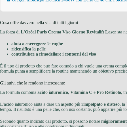
Cosa offre davvero nella vita di tutti i giorni
La forza di
L’Oréal Paris Crema Viso Giorno Revitalift Laser
sta n
aiuta a correggere le rughe
ridensifica la pelle
contribuisce a rimodellare i contorni del viso
È il tipo di prodotto che può fare comodo a chi vuole una crema complet
formula punta a semplificare la routine mantenendo un obiettivo precis
Gli attivi che la rendono interessante
La formula combina
acido ialuronico
,
Vitamina C
e
Pro Retinolo
, t
L’acido ialuronico aiuta a dare un aspetto più
rimpolpato e disteso
, la
tempo. Il risultato è una pelle che, con uso costante, può apparire più t
Secondo quanto indicato dal prodotto, si possono notare
miglioramenti
alla costanza d’uso e alle condizioni individuali.