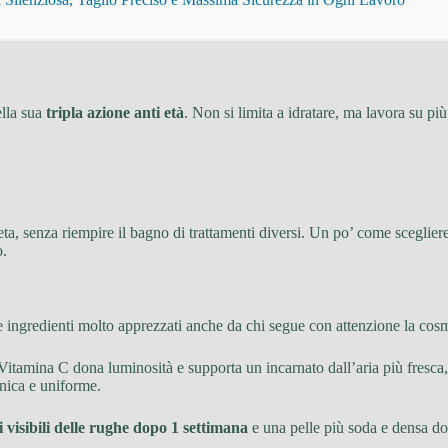
ella sua
tripla azione anti età
. Non si limita a idratare, ma lavora su più 
a, senza riempire il bagno di trattamenti diversi. Un po’ come sceglier
o.
re ingredienti molto apprezzati anche da chi segue con attenzione la cosm
 Vitamina C dona luminosità e supporta un incarnato dall’aria più fresca, 
onica e uniforme.
 visibili delle rughe dopo 1 settimana
e una pelle più soda e densa dop