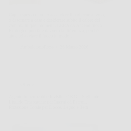
Capita spesso di voler accendere il barbecue al volo,
o di tornare a casa e desiderare subito il calore del
camino. In quei momenti, LERAVA Accendifuoco
Ecologico può fare davvero la differenza, perché
aiuta ad avviare il fuoco in modo…
AmbulatorioPress
26 Marzo 2026
Offerte
Agente Impermeabile Invisibile 1KG – Sigillante
Liquido Trasparente per Interni ed Esterni,
Protezione Totale per Docce, Legno e Tetti