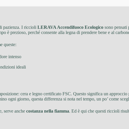
 pazienza. I riccioli
LERAVA Accendifuoco Ecologico
sono pensati 
empo è prezioso, perché consente alla legna di prendere bene e al carbone
me queste:
dore intenso
ndizioni ideali
posizione: cera e legno certificato FSC. Questo significa un approccio p
ino ogni giorno, questa differenza si nota nel tempo, un po’ come scegli
re, serve anche
costanza nella fiamma
. Ed è qui che questi riccioli ris