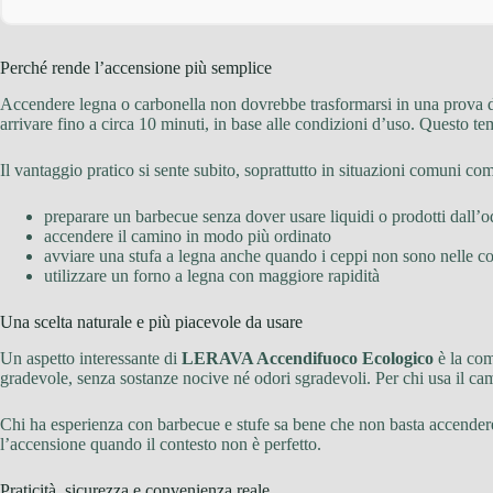
Perché rende l’accensione più semplice
Accendere legna o carbonella non dovrebbe trasformarsi in una prova di
arrivare fino a circa 10 minuti, in base alle condizioni d’uso. Questo t
Il vantaggio pratico si sente subito, soprattutto in situazioni comuni co
preparare un barbecue senza dover usare liquidi o prodotti dall’o
accendere il camino in modo più ordinato
avviare una stufa a legna anche quando i ceppi non sono nelle co
utilizzare un forno a legna con maggiore rapidità
Una scelta naturale e più piacevole da usare
Un aspetto interessante di
LERAVA Accendifuoco Ecologico
è la com
gradevole, senza sostanze nocive né odori sgradevoli. Per chi usa il cam
Chi ha esperienza con barbecue e stufe sa bene che non basta accende
l’accensione quando il contesto non è perfetto.
Praticità, sicurezza e convenienza reale