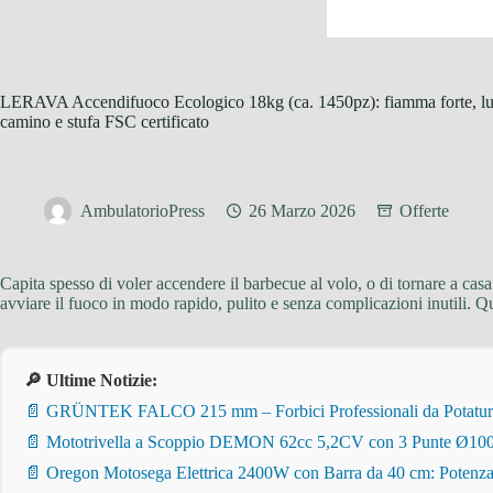
LERAVA Accendifuoco Ecologico 18kg (ca. 1450pz): fiamma forte, lung
camino e stufa FSC certificato
AmbulatorioPress
26 Marzo 2026
Offerte
Capita spesso di voler accendere il barbecue al volo, o di tornare a cas
avviare il fuoco in modo rapido, pulito e senza complicazioni inutili. Q
🔎 Ultime Notizie:
📄 GRÜNTEK FALCO 215 mm – Forbici Professionali da Potatura pe
📄 Mototrivella a Scoppio DEMON 62cc 5,2CV con 3 Punte Ø100/
📄 Oregon Motosega Elettrica 2400W con Barra da 40 cm: Potenza 