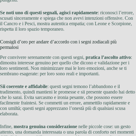
Se noti uno di questi segnali, agisci rapidamente
: riconosci l’errore,
scusati sinceramente e spiega che non avevi intenzioni offensive. Con
il Cancro e i Pesci, mostra autentica empatia; con Leone e Scorpione,
rispetta il loro spazio temporaneo.
Consigli d’oro per andare d’accordo con i segni zodiacali più
permalosi
Per convivere serenamente con questi segni,
pratica l’ascolto attivo
:
dimostra interesse genuino per quello che dicono e validazione per i
loro sentimenti. Non minimizzare mai le loro emozioni, anche se ti
sembrano esagerate: per loro sono reali e importanti.
Sii coerente e affidabile
: questi segni temono l’abbandono e il
tradimento, quindi mantieni le promesse e sii presente quando hai detto
che lo sarai. Evita sarcasmo e ironia pesante, che possono essere
facilmente fraintesi. Se commetti un errore, ammettilo rapidamente e
con umiltà; questi segni apprezzano l’onestà più di qualsiasi scusa
elaborata.
Infine,
mostra genuina considerazione
nelle piccole cose: un gesto
attento, una domanda interessata o una parola di conforto nei momenti