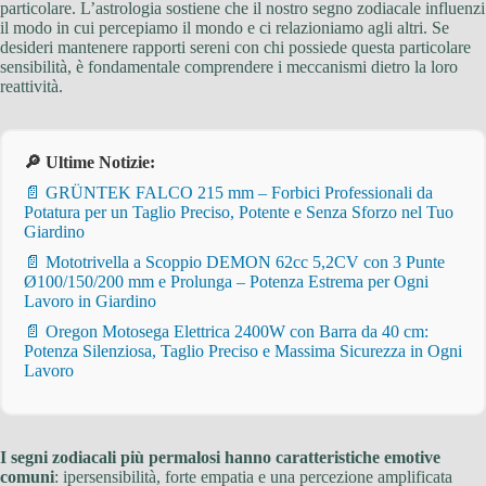
particolare. L’astrologia sostiene che il nostro segno zodiacale influenzi
il modo in cui percepiamo il mondo e ci relazioniamo agli altri. Se
desideri mantenere rapporti sereni con chi possiede questa particolare
sensibilità, è fondamentale comprendere i meccanismi dietro la loro
reattività.
🔎 Ultime Notizie:
📄 GRÜNTEK FALCO 215 mm – Forbici Professionali da
Potatura per un Taglio Preciso, Potente e Senza Sforzo nel Tuo
Giardino
📄 Mototrivella a Scoppio DEMON 62cc 5,2CV con 3 Punte
Ø100/150/200 mm e Prolunga – Potenza Estrema per Ogni
Lavoro in Giardino
📄 Oregon Motosega Elettrica 2400W con Barra da 40 cm:
Potenza Silenziosa, Taglio Preciso e Massima Sicurezza in Ogni
Lavoro
I segni zodiacali più permalosi hanno caratteristiche emotive
comuni
: ipersensibilità, forte empatia e una percezione amplificata