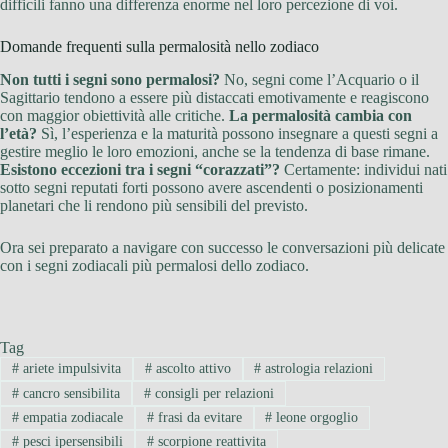
difficili fanno una differenza enorme nel loro percezione di voi.
Domande frequenti sulla permalosità nello zodiaco
Non tutti i segni sono permalosi?
No, segni come l’Acquario o il
Sagittario tendono a essere più distaccati emotivamente e reagiscono
con maggior obiettività alle critiche.
La permalosità cambia con
l’età?
Sì, l’esperienza e la maturità possono insegnare a questi segni a
gestire meglio le loro emozioni, anche se la tendenza di base rimane.
Esistono eccezioni tra i segni “corazzati”?
Certamente: individui nati
sotto segni reputati forti possono avere ascendenti o posizionamenti
planetari che li rendono più sensibili del previsto.
Ora sei preparato a navigare con successo le conversazioni più delicate
con i segni zodiacali più permalosi dello zodiaco.
Tag
#
ariete impulsivita
#
ascolto attivo
#
astrologia relazioni
#
cancro sensibilita
#
consigli per relazioni
#
empatia zodiacale
#
frasi da evitare
#
leone orgoglio
#
pesci ipersensibili
#
scorpione reattivita