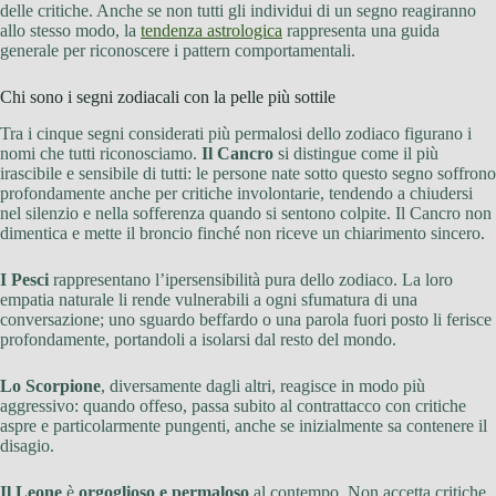
delle critiche. Anche se non tutti gli individui di un segno reagiranno
allo stesso modo, la
tendenza astrologica
rappresenta una guida
generale per riconoscere i pattern comportamentali.
Chi sono i segni zodiacali con la pelle più sottile
Tra i cinque segni considerati più permalosi dello zodiaco figurano i
nomi che tutti riconosciamo.
Il Cancro
si distingue come il più
irascibile e sensibile di tutti: le persone nate sotto questo segno soffrono
profondamente anche per critiche involontarie, tendendo a chiudersi
nel silenzio e nella sofferenza quando si sentono colpite. Il Cancro non
dimentica e mette il broncio finché non riceve un chiarimento sincero.
I Pesci
rappresentano l’ipersensibilità pura dello zodiaco. La loro
empatia naturale li rende vulnerabili a ogni sfumatura di una
conversazione; uno sguardo beffardo o una parola fuori posto li ferisce
profondamente, portandoli a isolarsi dal resto del mondo.
Lo Scorpione
, diversamente dagli altri, reagisce in modo più
aggressivo: quando offeso, passa subito al contrattacco con critiche
aspre e particolarmente pungenti, anche se inizialmente sa contenere il
disagio.
Il Leone
è
orgoglioso e permaloso
al contempo. Non accetta critiche