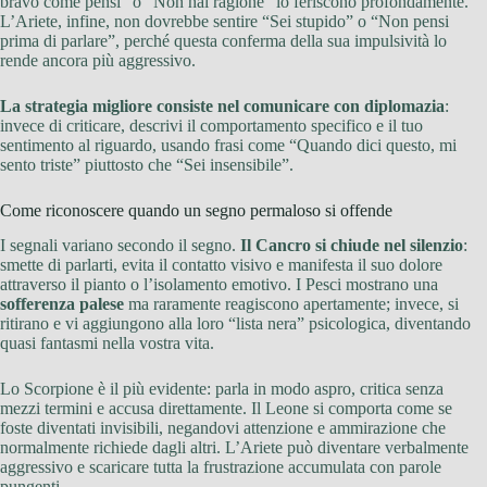
bravo come pensi” o “Non hai ragione” lo feriscono profondamente.
L’Ariete, infine, non dovrebbe sentire “Sei stupido” o “Non pensi
prima di parlare”, perché questa conferma della sua impulsività lo
rende ancora più aggressivo.
La strategia migliore consiste nel comunicare con diplomazia
:
invece di criticare, descrivi il comportamento specifico e il tuo
sentimento al riguardo, usando frasi come “Quando dici questo, mi
sento triste” piuttosto che “Sei insensibile”.
Come riconoscere quando un segno permaloso si offende
I segnali variano secondo il segno.
Il Cancro si chiude nel silenzio
:
smette di parlarti, evita il contatto visivo e manifesta il suo dolore
attraverso il pianto o l’isolamento emotivo. I Pesci mostrano una
sofferenza palese
ma raramente reagiscono apertamente; invece, si
ritirano e vi aggiungono alla loro “lista nera” psicologica, diventando
quasi fantasmi nella vostra vita.
Lo Scorpione è il più evidente: parla in modo aspro, critica senza
mezzi termini e accusa direttamente. Il Leone si comporta come se
foste diventati invisibili, negandovi attenzione e ammirazione che
normalmente richiede dagli altri. L’Ariete può diventare verbalmente
aggressivo e scaricare tutta la frustrazione accumulata con parole
pungenti.