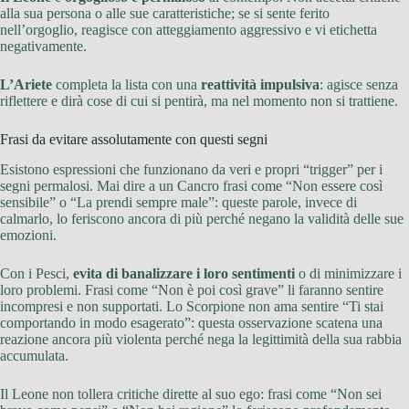
alla sua persona o alle sue caratteristiche; se si sente ferito
nell’orgoglio, reagisce con atteggiamento aggressivo e vi etichetta
negativamente.
L’Ariete
completa la lista con una
reattività impulsiva
: agisce senza
riflettere e dirà cose di cui si pentirà, ma nel momento non si trattiene.
Frasi da evitare assolutamente con questi segni
Esistono espressioni che funzionano da veri e propri “trigger” per i
segni permalosi. Mai dire a un Cancro frasi come “Non essere così
sensibile” o “La prendi sempre male”: queste parole, invece di
calmarlo, lo feriscono ancora di più perché negano la validità delle sue
emozioni.
Con i Pesci,
evita di banalizzare i loro sentimenti
o di minimizzare i
loro problemi. Frasi come “Non è poi così grave” li faranno sentire
incompresi e non supportati. Lo Scorpione non ama sentire “Ti stai
comportando in modo esagerato”: questa osservazione scatena una
reazione ancora più violenta perché nega la legittimità della sua rabbia
accumulata.
Il Leone non tollera critiche dirette al suo ego: frasi come “Non sei