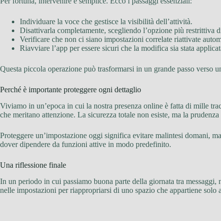
Per fortuna, intervenire è semplice. Ecco i passaggi essenziali:
Individuare la voce che gestisce la visibilità dell’attività.
Disattivarla completamente, scegliendo l’opzione più restrittiva d
Verificare che non ci siano impostazioni correlate riattivate aut
Riavviare l’app per essere sicuri che la modifica sia stata applica
Questa piccola operazione può trasformarsi in un grande passo verso una
Perché è importante proteggere ogni dettaglio
Viviamo in un’epoca in cui la nostra presenza online è fatta di mille tra
che meritano attenzione. La sicurezza totale non esiste, ma la prudenza 
Proteggere un’impostazione oggi significa evitare malintesi domani, ma 
dover dipendere da funzioni attive in modo predefinito.
Una riflessione finale
In un periodo in cui passiamo buona parte della giornata tra messaggi, 
nelle impostazioni per riappropriarsi di uno spazio che appartiene solo a 