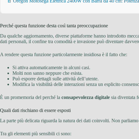
📄 Oregon Motosega Elettrica 2400W con Barra da 40 cm: Potenza 
Perché questa funzione desta così tanta preoccupazione
Da qualche aggiornamento, diverse piattaforme hanno introdotto meccani
dati personali, il confine tra comodità e invasione può diventare davvero
A rendere questa funzione particolarmente insidiosa è il fatto che:
Si attiva automaticamente in alcuni casi.
Molti non sanno neppure che esista.
Può esporre dettagli sulle attività dell’utente.
Modifica la visibilità delle interazioni senza un esplicito consens
È un promemoria del perché la
consapevolezza digitale
sia diventata 
Quali dati rischiano di essere esposti
La parte più delicata riguarda la natura dei dati coinvolti. Non parlia
Tra gli elementi più sensibili ci sono: