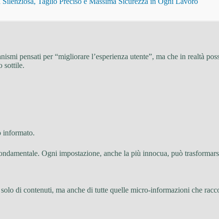
Silenziosa, Taglio Preciso e Massima Sicurezza in Ogni Lavoro
smi pensati per “migliorare l’esperienza utente”, ma che in realtà poss
 sottile.
o informato.
fondamentale. Ogni impostazione, anche la più innocua, può trasformarsi
mo solo di contenuti, ma anche di tutte quelle micro-informazioni che ra