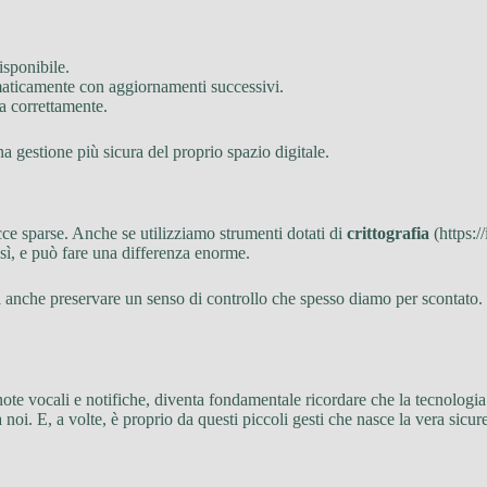
isponibile.
omaticamente con aggiornamenti successivi.
ta correttamente.
 gestione più sicura del proprio spazio digitale.
cce sparse. Anche se utilizziamo strumenti dotati di
crittografia
(https:/
sì, e può fare una differenza enorme.
anche preservare un senso di controllo che spesso diamo per scontato. Og
note vocali e notifiche, diventa fondamentale ricordare che la tecnolog
noi. E, a volte, è proprio da questi piccoli gesti che nasce la vera sicure