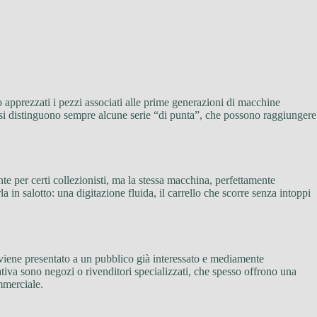
o apprezzati i pezzi associati alle prime generazioni di macchine
o si distinguono sempre alcune serie “di punta”, che possono raggiungere
e per certi collezionisti, ma la stessa macchina, perfettamente
 in salotto: una digitazione fluida, il carrello che scorre senza intoppi
o viene presentato a un pubblico già interessato e mediamente
ativa sono negozi o rivenditori specializzati, che spesso offrono una
mmerciale.