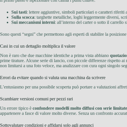
Il primo passo è ispezionare con calma i punti chiave:
Sui tasti
: lettere aggiuntive, simboli particolari o caratteri rife
Sulla scocca
: targhette metalliche, loghi leggermente diversi, sc
Sui meccanismi interni
: all’interno del carter o sotto il carrell
Sono questi “segni” che permettono agli esperti di stabilire la posizion
Casi in cui un dettaglio moltiplica il valore
Non è raro che due macchine identiche a prima vista abbiano
quotazio
prime tirature. Alcune serie di lancio, con piccole differenze rispetto a
non limitarsi a una foto veloce, ma analizzare con cura ogni singolo se
Errori da evitare quando si valuta una macchina da scrivere
L’entusiasmo per una possibile scoperta può portare a valutazioni affrett
Scambiare versioni comuni per pezzi rari
Un errore tipico è
confondere modelli molto diffusi con serie limitat
appartenere a fasce di valore molto diverse. Senza un confronto accurato 
Sottovalutare condizioni e affidarsi solo agli annunci