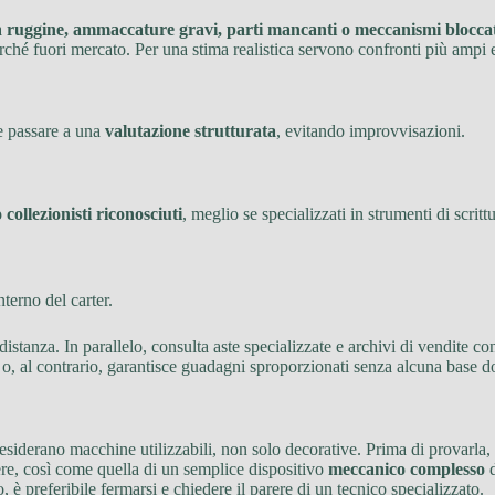
a
ruggine, ammaccature gravi, parti mancanti o meccanismi bloccat
hé fuori mercato. Per una stima realistica servono confronti più ampi e l
re passare a una
valutazione strutturata
, evitando improvvisazioni.
 collezionisti riconosciuti
, meglio se specializzati in strumenti di scritt
nterno del carter.
stanza. In parallelo, consulta aste specializzate e archivi di vendite con
o, al contrario, garantisce guadagni sproporzionati senza alcuna base 
esiderano macchine utilizzabili, non solo decorative. Prima di provarla, 
re, così come quella di un semplice dispositivo
meccanico complesso
d
 è preferibile fermarsi e chiedere il parere di un tecnico specializzato.