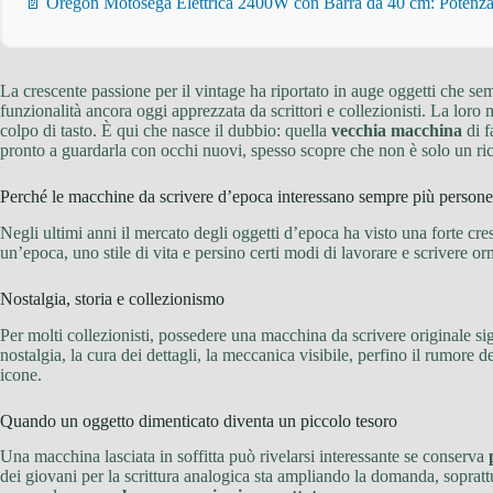
📄 Oregon Motosega Elettrica 2400W con Barra da 40 cm: Potenza 
La crescente passione per il vintage ha riportato in auge oggetti che se
funzionalità ancora oggi apprezzata da scrittori e collezionisti. La loro
colpo di tasto. È qui che nasce il dubbio: quella
vecchia macchina
di f
pronto a guardarla con occhi nuovi, spesso scopre che non è solo un r
Perché le macchine da scrivere d’epoca interessano sempre più persone
Negli ultimi anni il mercato degli oggetti d’epoca ha visto una forte cr
un’epoca, uno stile di vita e persino certi modi di lavorare e scrivere o
Nostalgia, storia e collezionismo
Per molti collezionisti, possedere una macchina da scrivere originale si
nostalgia, la cura dei dettagli, la meccanica visibile, perfino il rumore d
icone.
Quando un oggetto dimenticato diventa un piccolo tesoro
Una macchina lasciata in soffitta può rivelarsi interessante se conserva
dei giovani per la scrittura analogica sta ampliando la domanda, soprat