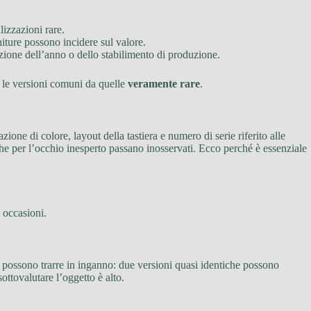
lizzazioni rare.
niture possono incidere sul valore.
icazione dell’anno o dello stabilimento di produzione.
o le versioni comuni da quelle
veramente rare
.
one di colore, layout della tastiera e numero di serie riferito alle
 che per l’occhio inesperto passano inosservati. Ecco perché è essenziale
 occasioni.
a possono trarre in inganno: due versioni quasi identiche possono
ottovalutare l’oggetto è alto.