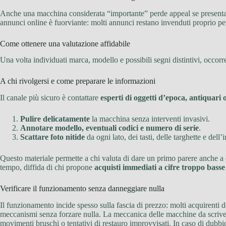
Anche una macchina considerata “importante” perde appeal se present
annunci online è fuorviante: molti annunci restano invenduti proprio perc
Come ottenere una valutazione affidabile
Una volta individuati marca, modello e possibili segni distintivi, occor
A chi rivolgersi e come preparare le informazioni
Il canale più sicuro è contattare
esperti di oggetti d’epoca, antiquari o
Pulire delicatamente
la macchina senza interventi invasivi.
Annotare modello, eventuali codici e numero di serie
.
Scattare foto nitide
da ogni lato, dei tasti, delle targhette e dell’i
Questo materiale permette a chi valuta di dare un primo parere anche a di
tempo, diffida di chi propone
acquisti immediati a cifre troppo basse
Verificare il funzionamento senza danneggiare nulla
Il funzionamento incide spesso sulla fascia di prezzo: molti acquirenti d
meccanismi senza forzare nulla. La meccanica delle macchine da scrive
movimenti bruschi o tentativi di restauro improvvisati. In caso di dubbio,