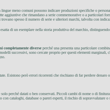
riti a lingue meno comuni possono indicare produzioni specifiche o persona
ritte aggiuntive che rimandano a serie commemorative o a particolari for
o si trovano spesso il numero di serie e ulteriori marchi, talvolta con ind
e esatta di un esemplare nella storia produttiva del marchio, distinguend
ni completamente diverse
perché una presenta una particolare combinazi
i modelli successivi, sono cercate proprio per questi elementi marginali,
gno.
ate. Esistono però errori ricorrenti che rischiano di far perdere denaro o
e
solo perché datati o ben conservati. Piccoli cambi di nome o di finitur
con cataloghi, database o pareri esperti, il rischio di sopravvalutare o s