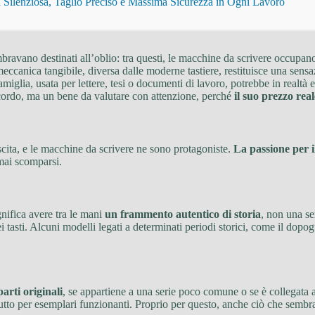
Silenziosa, Taglio Preciso e Massima Sicurezza in Ogni Lavoro
mbravano destinati all’oblio: tra questi, le macchine da scrivere occupa
 meccanica tangibile, diversa dalle moderne tastiere, restituisce una sen
amiglia, usata per lettere, tesi o documenti di lavoro, potrebbe in realtà
icordo, ma un bene da valutare con attenzione, perché
il suo prezzo rea
escita, e le macchine da scrivere ne sono protagoniste.
La passione per i
rmai scomparsi.
gnifica avere tra le mani
un frammento autentico di storia
, non una se
ei tasti. Alcuni modelli legati a determinati periodi storici, come il dopo
parti originali
, se appartiene a una serie poco comune o se è collegata a 
tutto per esemplari funzionanti. Proprio per questo, anche ciò che sembr