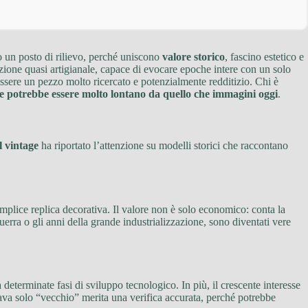
no un posto di rilievo, perché uniscono
valore storico
, fascino estetico e
sazione quasi artigianale, capace di evocare epoche intere con un solo
 essere un pezzo molto ricercato e potenzialmente redditizio. Chi è
le potrebbe essere molto lontano da quello che immagini oggi
.
l vintage
ha riportato l’attenzione su modelli storici che raccontano
mplice replica decorativa. Il valore non è solo economico: conta la
guerra o gli anni della grande industrializzazione, sono diventati vere
determinate fasi di sviluppo tecnologico. In più, il crescente interesse
ava solo “vecchio” merita una verifica accurata, perché potrebbe