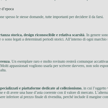
e d’epoca
e spesso le stesse domande, tutte importanti per decidere il da farsi.
tanza storica, design riconoscibile e relativa scarsità
. In genere son
 o sono legati a determinati periodi storici. All’interno di ogni marchi
erenza
. Un esemplare raro e molto rovinato resterà comunque accattivant
Molti appassionati vogliono usarla per scrivere davvero, non solo esporla
alta.
specializzati e piattaforme dedicate al collezionismo
, in cui l’oggett
se e di avere una base d’asta coerente con il valore di mercato. L’altern
ere inferiore al prezzo finale di rivendita, perché include il margine co