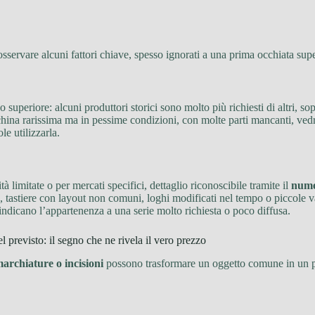
servare alcuni fattori chiave, spesso ignorati a una prima occhiata supe
 o superiore: alcuni produttori storici sono molto più richiesti di altri, s
cchina rarissima ma in pessime condizioni, con molte parti mancanti, ve
le utilizzarla.
tà limitate o per mercati specifici, dettaglio riconoscibile tramite il
nume
rd, tastiere con layout non comuni, loghi modificati nel tempo o piccole v
ndicano l’appartenenza a una serie molto richiesta o poco diffusa.
 previsto: il segno che ne rivela il vero prezzo
marchiature o incisioni
possono trasformare un oggetto comune in un pez