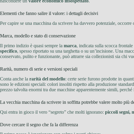
nascondere un
valore economico insospettato
.
Elementi che fanno salire il valore: i dettagli decisivi
Per capire se una macchina da scrivere ha davvero potenziale, occorre os
Marca, modello e stato di conservazione
Il primo indizio è quasi sempre la
marca
, indicata sulla scocca frontale
specifico
, spesso riportato su una targhetta o su un’incisione. Una ma
conservato, pulito e funzionante, può attrarre sia collezionisti sia chi vuo
Rarità, numero di serie e versioni speciali
Conta anche la
rarità del modello
: certe serie furono prodotte in quanti
sono le edizioni speciali: colori insoliti rispetto alla produzione standa
prezzo talvolta enormi tra due macchine apparentemente simili, perché i
La vecchia macchina da scrivere in soffitta potrebbe valere molto più del
Qui entra in gioco il vero “segreto” che molti ignorano:
piccoli segni, 
Dove cercare il segno che fa la differenza