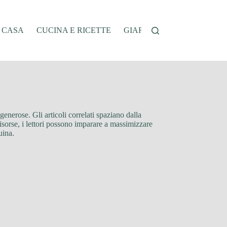
A CASA
CUCINA E RICETTE
GIARDINAGGIO
OFFER
 generose. Gli articoli correlati spaziano dalla
 risorse, i lettori possono imparare a massimizzare
uina.