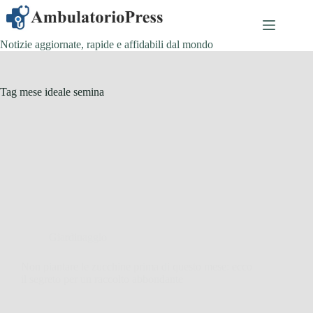
Salta
al
contenuto
Notizie aggiornate, rapide e affidabili dal mondo
Tag
mese ideale semina
Giardinaggio
Non piantare le zucchine prima di questo mese: ecco
il segreto per un raccolto abbondante